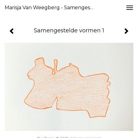
Marisja Van Weegberg - Samengestelde Vormen 1
Togg
navi
Samengestelde vormen 1