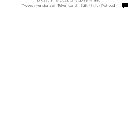
15 x 21 cm, © 2021, prijs op aanvraag
Tweedimensionaal | Tekenkunst | Stift / Krijt / Potlood