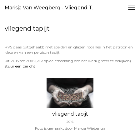
Marisja Van Weegberg - Vliegend Tapijt
Togg
navi
vliegend tapijt
RVS gaas (uitgehaald) met spelden en glazen rocailles in het patroon en
kleuren van een perzisch tapijt.
uit 2015 tot 2016
(klik op de afbeelding om het werk groter te bekijken)
stuur een bericht
vliegend tapijt
2016
Foto is gemaakt door Marga Wiebenga